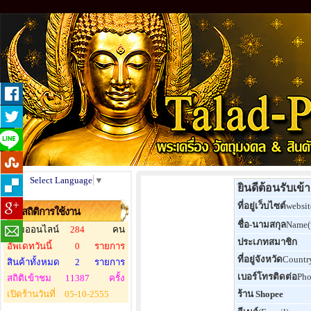
Select Language
▼
ยินดีต้อนรับเข
ที่อยู่เว็บไซต์
websit
สถิติการใช้งาน
ชื่อ-นามสกุล
Name
ผู้ชมออนไลน์
284
คน
ประเภทสมาชิก
อัพเดทวันนี้
0
รายการ
ที่อยู่จังหวัด
Countr
สินค้าทั้งหมด
2
รายการ
เบอร์โทรติดต่อ
Ph
สถิติเข้าชม
11387
ครั้ง
เปิดร้านวันที่
05-10-2555
ร้าน Shopee