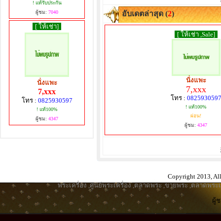
! แท้รับประกัน
ผู้ชม:
7040
อับเดตล่าสุด (
2
)
[ ให้เช่า]
[ ให้เช่า ,Sale]
นั่งแพะ
นั่งแพะ
7,xxx
7,xxx
โทร :
082593059
โทร :
0825930597
! แท้100%
! แท้100%
ผ่อน!
ผู้ชม:
4347
ผู้ชม:
4347
Copyright 2013, All
พระเครื่อง
,
ศูนย์พระเครื่อง
,
ตลาดพระ
,
ขายพระ
,
ตลาดพระเค
ผู