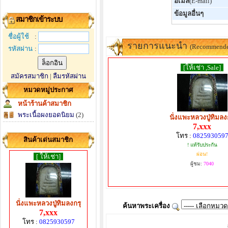
อีเมล์
(E-mail)
ข้อมูลอื่นๆ
สมาชิกเข้าระบบ
ชื่อผู้ใช้
:
รายการแนะนำ
(Recommend
รหัสผ่าน
:
[ให้เช่า ,Sale]
สมัครสมาชิก
|
ลืมรหัสผ่าน
หมวดหมู่ประกาศ
หน้าร้านค้าสมาชิก
พระเนื้อผงยอดนิยม
(2)
นั่งแพะหลวงปู่ทิมลง
7,xxx
โทร :
082593059
สินค้าเด่นสมาชิก
! แท้รับประกัน
ผ่อน!
[ ให้เช่า]
ผู้ชม:
7040
นั่งแพะหลวงปู่ทิมลงกรุ
ค้นหาพระเครื่อง
7,xxx
โทร :
0825930597