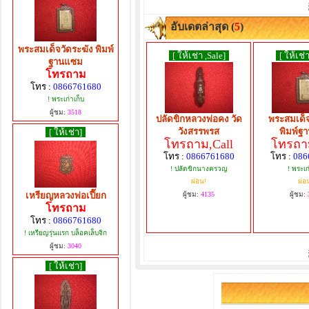
อับเดตล่าสุด (
5
)
พระสมเด็จวัดระฆัง พิมพ์
[ ให้เช่า ,Sale]
[ ให้เช่า
ฐานแซม
โทรถาม
โทร :
0866761680
! พระเก่าเก็บ
ผู้ชม:
3518
ปลัดขิกหลวงพ่อคง วัด
พระสมเด็จ
วังสรรพรส
พิมพ์ฐ
[ ให้เช่า]
โทรถาม,Call
โทรถาม
โทร :
0866761680
โทร :
086
! ปลัดขิกนางครวญ
! พระเก
ผ่อน!
ผ่อ
เหรียญหลวงพ่อเปี๊ยก
ผู้ชม:
4135
ผู้ชม:
โทรถาม
โทร :
0866761680
! เหรียญรุ่นแรก บล็อคเล็บจิก
ผู้ชม:
3040
[ ให้เช่า]