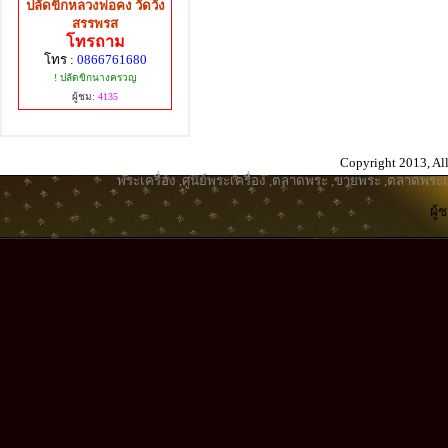
ปลัดขิกหลวงพ่อคง วัดวัง
สรรพรส
โทรถาม
โทร :
0866761680
! ปลัดขิกนางครวญ
ผู้ชม:
4135
Copyright 2013, All
พระเครื่อง
,
ศูนย์พระเครื่อง
,
ตลาดพระ
,
ขายพระ
,
ตลาดพระเค
ผู