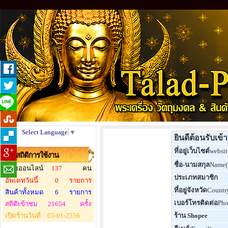
Select Language
▼
ยินดีต้อนรับเข
ที่อยู่เว็บไซต์
websit
สถิติการใช้งาน
ชื่อ-นามสกุล
Name
ผู้ชมออนไลน์
137
คน
ประเภทสมาชิก
อัพเดทวันนี้
0
รายการ
ที่อยู่จังหวัด
Countr
สินค้าทั้งหมด
6
รายการ
เบอร์โทรติดต่อ
Ph
สถิติเข้าชม
21654
ครั้ง
เปิดร้านวันที่
05-01-2556
ร้าน Shopee