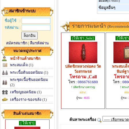
อีเมล์
(E-mail)
ข้อมูลอื่นๆ
สมาชิกเข้าระบบ
ชื่อผู้ใช้
:
รายการแนะนำ
(Recommend
รหัสผ่าน
:
[ให้เช่า ,Sale]
[ให้เช่า
สมัครสมาชิก
|
ลืมรหัสผ่าน
หมวดหมู่ประกาศ
หน้าร้านค้าสมาชิก
พระสมเด็จ
(1)
ปลัดขิกหลวงพ่อคง วัด
พระสมเด็จ
วังสรรพรส
พิมพ์ฐ
พระเนื้อดินยอดนิยม
(1)
โทรถาม ,Call
โทรถาม
พระชุดเนื้อชินยอดนิยม
โทร :
0866761680
โทร :
086
(2)
! ปลัดขิกนางครวญ
! พระเก
เหรียญยอดนิยม
(1)
ผ่อน!
ผ่อ
ผู้ชม:
4135
ผู้ชม:
เครื่องราง-ของขลัง
(1)
สินค้าเด่นสมาชิก
ค้นหาพระเครื่อง
[ ให้เช่า]