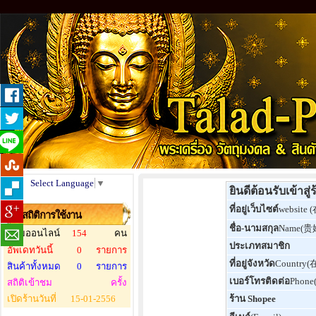
Select Language
▼
ยินดีต้อนรับเข้าส
ที่อยู่เว็บไซต์
website (
สถิติการใช้งาน
ชื่อ-นามสกุล
Name(贵
ผู้ชมออนไลน์
154
คน
ประเภทสมาชิก
อัพเดทวันนี้
0
รายการ
ที่อยู่จังหวัด
Country(
สินค้าทั้งหมด
0
รายการ
เบอร์โทรติดต่อ
Phone
สถิติเข้าชม
ครั้ง
เปิดร้านวันที่
15-01-2556
ร้าน Shopee