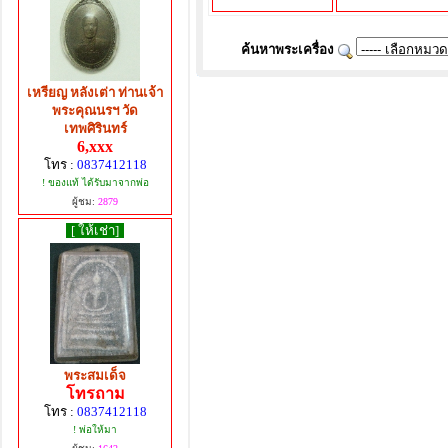
ค้นหาพระเครื่อง
เหรียญ หลังเต่า ท่านเจ้า
พระคุณนรฯ วัด
เทพศิรินทร์
6,xxx
โทร :
0837412118
! ของแท้ ได้รับมาจากพ่อ
ผู้ชม:
2879
[ ให้เช่า]
พระสมเด็จ
โทรถาม
โทร :
0837412118
! พ่อให้มา