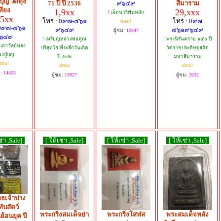
บุญ วัดทุ่ง
71 ปี ปี 2536
๙๖๔๙
สีมาราม
หียง
1,9xx
29,xxx
! เจ็ดนารีพันหลัก
,5xx
โทร :
0๙๗-๔๖๑
โทร :
0๙๗
ผ่อน!
0๙๗-๔๖๑
๙๖๔๙
๔๖๑๙๖๔๙
ผู้ชม:
10647
๖๔๙
! เหรียญหลวงพ่อคูณ
! พระนิรันตราย ๑๕๐ ปี
 เถาวัลย์หลง
ปริสุทโธ ที่ระลึกวันเกิด
วัดราชประดิษฐสถิต
งปู่บุญ
ปี 2536
มหาสีมาราม
่อน!
ผ่อน!
ผ่อน!
ม:
14455
ผู้ชม:
19927
ผู้ชม:
2632
ช่า ,Sale]
[ ให้เช่า ,Sale]
[ ให้เช่า ,Sale]
[ ให้เช่า ,Sale]
ธเจ้าปาง
ับสัตว์
พระกริ่งสมเด็จย่า
พระกริ่งโสฬส
พระสมเด็จหลัง
้อนยุค ปี