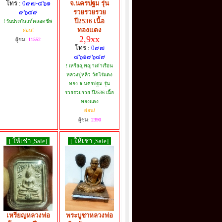
โทร :
0๙๗-๔๖๑
จ.นครปฐม รุ่น
๙๖๔๙
รวยรวยรวย
ปี2536 เนื้อ
! รับประกันแท้ตลอดชีพ
ทองแดง
ผ่อน!
2,9xx
ผู้ชม:
11552
โทร :
0๙๗
๔๖๑๙๖๔๙
! เหรียญพญาเต่าเรือน
หลวงปู่หลิว วัดไร่แตง
ทอง จ.นครปฐม รุ่น
รวยรวยรวย ปี2536 เนื้อ
ทองแดง
ผ่อน!
ผู้ชม:
2390
[ ให้เช่า ,Sale]
[ ให้เช่า ,Sale]
เหรียญหลวงพ่อ
พระบูชาหลวงพ่อ