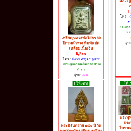
หลวงปู่
เ
1
โทร :
๙
! ตะกรุด
หลว
เหรียญหลวงพ่อโสธร 80
ผ
ปีกรมตำรวจ พิมพ์แปด
ผู้ช
เหลี่ยมเนื้อเงิน
6,5xx
โทร :
0๙๗ ๔๖๑๙๖๔๙
! เหรียญหลวงพ่อโสธร 80 ปีกรม
ตำรวจ
ผู้ชม:
2608
[ ให้เ
[ ให้เช่า]
พระพุท
ประท
พระนิรันตราย ๑๕๐ ปี วัด
โบราณย
ราชประดิษฐสถิตมหาสีมา