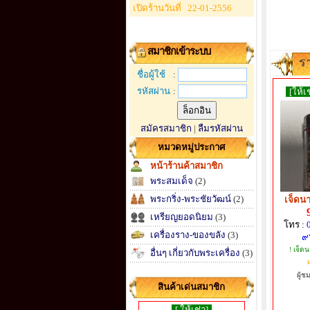
เปิดร้านวันที่
22-01-2556
สมาชิกเข้าระบบ
ร
ชื่อผู้ใช้
:
รหัสผ่าน
:
[ให้เช
สมัครสมาชิก
|
ลืมรหัสผ่าน
หมวดหมู่ประกาศ
หน้าร้านค้าสมาชิก
พระสมเด็จ
(2)
พระกริ่ง-พระชัยวัฒน์
(2)
เจ็ดนา
เหรียญยอดนิยม
(3)
โทร :
เครื่องราง-ของขลัง
(3)
๙
! เจ็ด
อื่นๆ เกี่ยวกับพระเครื่อง
(3)
ผ
ผู้ช
สินค้าเด่นสมาชิก
[ ให้เช่า]