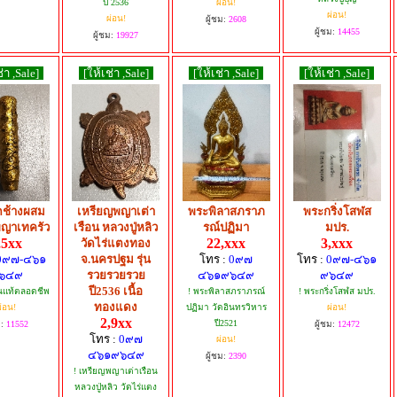
ปี 2536
ผ่อน!
ผ่อน!
ผ่อน!
ผู้ชม:
2608
ผู้ชม:
14455
ผู้ชม:
19927
่า ,Sale]
[ให้เช่า ,Sale]
[ให้เช่า ,Sale]
[ให้เช่า ,Sale]
ดช้างผสม
เหรียญพญาเต่า
พระพิลาสภราภ
พระกริ่งโสฬส
ญาเทครัว
เรือน หลวงปู่หลิว
รณ์ปฏิมา
มปร.
,5xx
22,xxx
3,xxx
วัดไร่แตงทอง
0๙๗-๔๖๑
จ.นครปฐม รุ่น
โทร :
0๙๗
โทร :
0๙๗-๔๖๑
๖๔๙
รวยรวยรวย
๔๖๑๙๖๔๙
๙๖๔๙
ปี2536 เนื้อ
ันแท้ตลอดชีพ
! พระพิลาสภราภรณ์
! พระกริ่งโสฬส มปร.
ทองแดง
่อน!
ปฏิมา วัดอินทรวิหาร
ผ่อน!
2,9xx
ปี2521
ม:
11552
ผู้ชม:
12472
โทร :
0๙๗
ผ่อน!
๔๖๑๙๖๔๙
ผู้ชม:
2390
! เหรียญพญาเต่าเรือน
หลวงปู่หลิว วัดไร่แตง