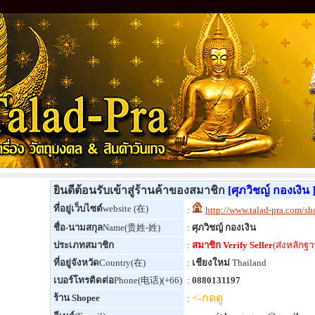
ยินดีต้อนรับเข้าสู่ร้านค้าของสมาชิก
[ศุภวิชญ์ กองเงิน 
ที่อยู่เว็บไซต์
website (在)
:
http://www.talad-pra.com/
ชื่อ-นามสกุล
Name(贵姓-姓)
:
ศุภวิชญ์ กองเงิน
ประเภทสมาชิก
:
สมาชิก Verify Seller
(ส่งหลักฐา
ที่อยู่จังหวัด
Country(在)
:
เชียงใหม่
Thailand
เบอร์โทรติดต่อ
Phone(电话)(+66)
:
0880131197
<-กดดู
ร้าน Shopee
: