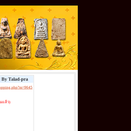
]
By Talad-pra
shopping.php?m=9645
นแล้ว)