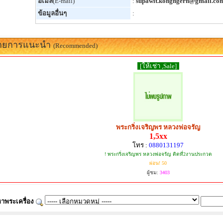
อีเมล์
(E-mail)
:
supawit.kongngern@gmail.co
ข้อมูลอื่นๆ
:
ายการแนะนำ
(Recommended)
[ให้เช่า ,Sale]
พระกริ่งเจริญพร หลวงพ่อจรัญ
1,5xx
โทร :
0880131197
! พระกริ่งเจริญพร หลวงพ่อจรัญ ติดที่2งานประกวด
ผ่อน! 50
ผู้ชม:
3403
าพระเครื่อง