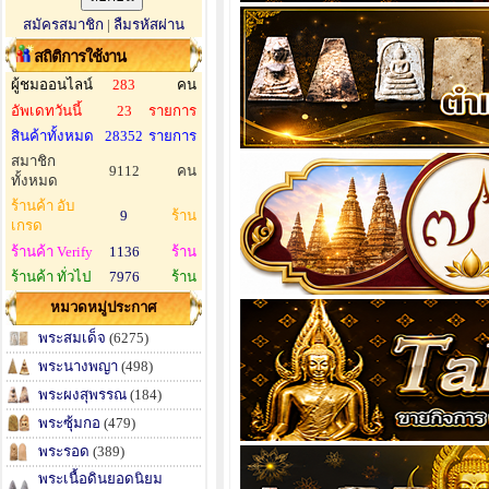
สมัครสมาชิก
|
ลืมรหัสผ่าน
สถิติการใช้งาน
ผู้ชมออนไลน์
283
คน
อัพเดทวันนี้
23
รายการ
สินค้าทั้งหมด
28352
รายการ
สมาชิก
9112
คน
ทั้งหมด
ร้านค้า อับ
9
ร้าน
เกรด
ร้านค้า Verify
1136
ร้าน
ร้านค้า ทั่วไป
7976
ร้าน
หมวดหมู่ประกาศ
พระสมเด็จ
(6275)
พระนางพญา
(498)
พระผงสุพรรณ
(184)
พระซุ้มกอ
(479)
พระรอด
(389)
พระเนื้อดินยอดนิยม