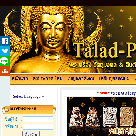
หน้าแรก
:
ลงประกาศ ใหม่
:
เบญจภาคีเด่น
:
เหรียญยอดนิยม
:
*
*สุดยอดเหรียญพร
Select Language
▼
สมาชิกเข้าระบบ
ชื่อผู้ใช้
:
รหัสผ่าน
: