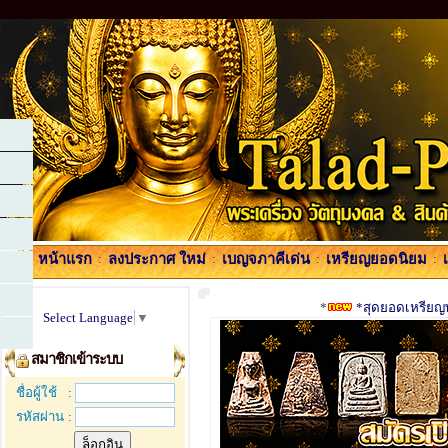
หน้าแรก
:
ลงประกาศ ใหม่
:
เบญจภาคีเด่น
:
เหรียญยอดนิยม
:
*
*สุดยอดเหรียญพร
Select Language
▼
สมาชิกเข้าระบบ
ชื่อผู้ใช้
:
รหัสผ่าน
: