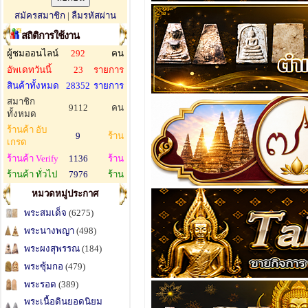
สมัครสมาชิก
|
ลืมรหัสผ่าน
สถิติการใช้งาน
ผู้ชมออนไลน์
292
คน
อัพเดทวันนี้
23
รายการ
สินค้าทั้งหมด
28352
รายการ
สมาชิก
9112
คน
ทั้งหมด
ร้านค้า อับ
9
ร้าน
เกรด
ร้านค้า Verify
1136
ร้าน
ร้านค้า ทั่วไป
7976
ร้าน
หมวดหมู่ประกาศ
พระสมเด็จ
(6275)
พระนางพญา
(498)
พระผงสุพรรณ
(184)
พระซุ้มกอ
(479)
พระรอด
(389)
พระเนื้อดินยอดนิยม