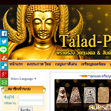
หน้าแรก
:
ลงประกาศ ใหม่
:
เบญจภาคีเด่น
:
เหรียญยอดนิยม
:
*
*สุดยอดเหรียญพร
Select Language
▼
สมาชิกเข้าระบบ
ชื่อผู้ใช้
:
รหัสผ่าน
: