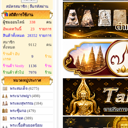
สมัครสมาชิก
|
ลืมรหัสผ่าน
สถิติการใช้งาน
ผู้ชมออนไลน์
338
คน
อัพเดทวันนี้
23
รายการ
สินค้าทั้งหมด
28352
รายการ
สมาชิก
9112
คน
ทั้งหมด
ร้านค้า อับ
9
ร้าน
เกรด
ร้านค้า Verify
1136
ร้าน
ร้านค้า ทั่วไป
7976
ร้าน
หมวดหมู่ประกาศ
พระสมเด็จ
(6275)
พระนางพญา
(498)
พระผงสุพรรณ
(184)
พระซุ้มกอ
(479)
พระรอด
(389)
พระเนื้อดินยอดนิยม