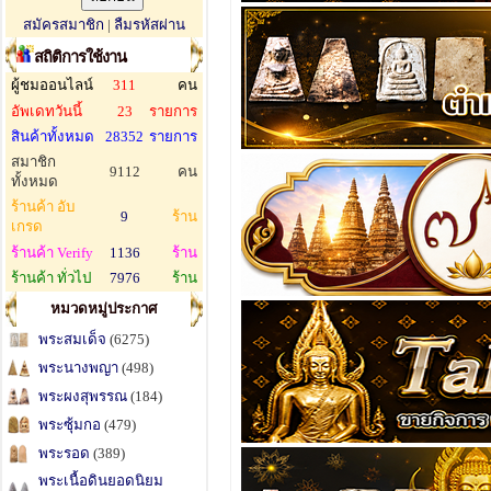
สมัครสมาชิก
|
ลืมรหัสผ่าน
สถิติการใช้งาน
ผู้ชมออนไลน์
311
คน
อัพเดทวันนี้
23
รายการ
สินค้าทั้งหมด
28352
รายการ
สมาชิก
9112
คน
ทั้งหมด
ร้านค้า อับ
9
ร้าน
เกรด
ร้านค้า Verify
1136
ร้าน
ร้านค้า ทั่วไป
7976
ร้าน
หมวดหมู่ประกาศ
พระสมเด็จ
(6275)
พระนางพญา
(498)
พระผงสุพรรณ
(184)
พระซุ้มกอ
(479)
พระรอด
(389)
พระเนื้อดินยอดนิยม