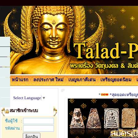
หน้าแรก
:
ลงประกาศ ใหม่
:
เบญจภาคีเด่น
:
เหรียญยอดนิยม
:
*
*สุดยอดเหรียญพร
Select Language
▼
สมาชิกเข้าระบบ
ชื่อผู้ใช้
:
รหัสผ่าน
: