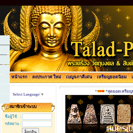
หน้าแรก
:
ลงประกาศ ใหม่
:
เบญจภาคีเด่น
:
เหรียญยอดนิยม
:
*
*สุดยอดเหรียญพร
Select Language
▼
สมาชิกเข้าระบบ
ชื่อผู้ใช้
:
รหัสผ่าน
: