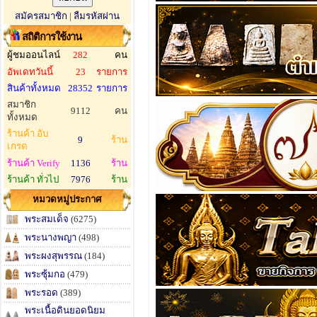
สมัครสมาชิก
|
ลืมรหัสผ่าน
สถิติการใช้งาน
ผู้ชมออนไลน์
282
คน
อัพเดทวันนี้
23
รายการ
สินค้าทั้งหมด
28352
รายการ
สมาชิก
9112
คน
ทั้งหมด
ร้านค้า อับ
9
ร้าน
เกรด
ร้านค้า Verify
1136
ร้าน
ร้านค้า ทั่วไป
7976
ร้าน
หมวดหมู่ประกาศ
พระสมเด็จ
(6275)
พระนางพญา
(498)
พระผงสุพรรณ
(184)
พระซุ้มกอ
(479)
พระรอด
(389)
พระเนื้อดินยอดนิยม