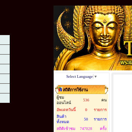
Select Language
▼
สถิติการใช้งาน
ผู้ชม
536
คน
ออนไลน์
อัพเดทวันนี้
0
รายการ
สินค้า
50
รายการ
ทั้งหมด
สถิติเข้าชม
747028
ครั้ง