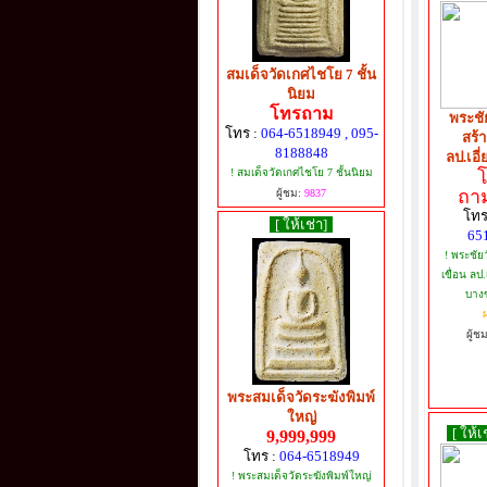
สมเด็จวัดเกศไชโย 7 ชั้น
นิยม
โทรถาม
พระชัย
โทร :
064-6518949 , 095-
สร้า
8188848
ลป.เอี
! สมเด็จวัดเกศไชโย 7 ชั้นนิยม
ถาม
ผู้ชม:
9837
โทร
[ ให้เช่า]
65
! พระชัยว
เขื่อน ลป.
บางข
ผ
ผู้ช
พระสมเด็จวัดระฆังพิมพ์
ใหญ่
[ ให้เ
9,999,999
โทร :
064-6518949
! พระสมเด็จวัดระฆังพิมพ์ใหญ่