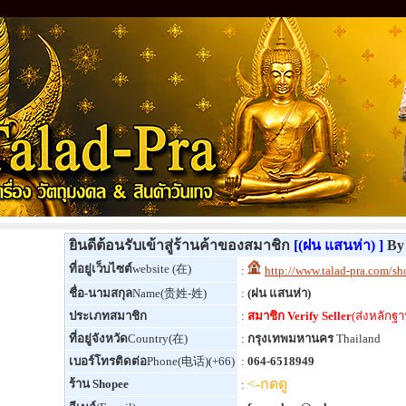
ยินดีต้อนรับเข้าสู่ร้านค้าของสมาชิก
[(ฝน แสนห่า) ]
By 
ที่อยู่เว็บไซต์
website (在)
:
http://www.talad-pra.com/
ชื่อ-นามสกุล
Name(贵姓-姓)
:
(ฝน แสนห่า)
ประเภทสมาชิก
:
สมาชิก Verify Seller
(ส่งหลักฐา
ที่อยู่จังหวัด
Country(在)
:
กรุงเทพมหานคร
Thailand
เบอร์โทรติดต่อ
Phone(电话)(+66)
:
064-6518949
<-กดดู
ร้าน Shopee
: