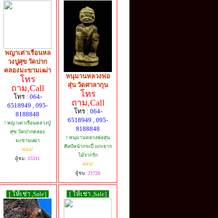
พญาเต่าเรือนหล
วงปูศุข วัดปาก
คลองมะขามเฒ่า
หนุมานหลวงพ่อ
โทร
สุ่น วัดศาลากุน
ถาม,Call
โทร
โทร :
064-
ถาม,Call
6518949 , 095-
โทร :
064-
8188848
6518949 , 095-
! พญาเต่าเรือนหลวงปู่
8188848
ศุข วัดปากคลอง
! หนุมานหลวงพ่อสุ่น
มะขามเฒ่า
ศิลป์หน้ากระบึ่ แกะจาก
ผ่อน!
ไม้รากรัก
ผู้ชม:
15311
ผ่อน!
ผู้ชม:
21726
[ ให้เช่า ,Sale]
[ ให้เช่า ,Sale]