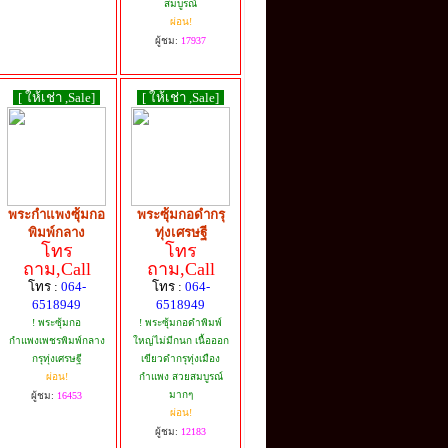
สมบูรณ์
ผ่อน!
ผู้ชม:
17937
[ ให้เช่า ,Sale]
[ ให้เช่า ,Sale]
พระกำแพงซุ้มกอ
พระซุ้มกอดำกรุ
พิมพ์กลาง
ทุ่งเศรษฐี
โทร
โทร
ถาม,Call
ถาม,Call
โทร :
064-
โทร :
064-
6518949
6518949
! พระซุ้มกอ
! พระซุ้มกอดำพิมพ์
กำแพงเพชรพิมพ์กลาง
ใหญ่ไม่มีกนก เนื้อออก
กรุทุ่งเศรษฐี
เขียวดำกรุทุ่งเมือง
ผ่อน!
กำแพง สวยสมบูรณ์
มากๆ
ผู้ชม:
16453
ผ่อน!
ผู้ชม:
12183