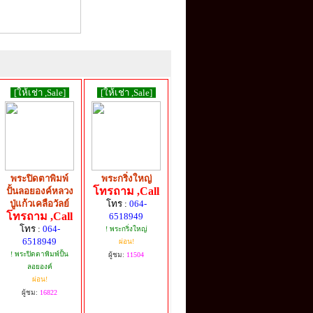
[ให้เช่า ,Sale]
[ให้เช่า ,Sale]
พระปิดตาพิมพ์
พระกริ่งใหญ่
โทรถาม ,Call
ปั้นลอยองค์หลวง
ปู่แก้วเคลือวัลย์
โทร :
064-
โทรถาม ,Call
6518949
โทร :
064-
! พระกริ่งใหญ่
6518949
ผ่อน!
! พระปิดตาพิมพ์ปั้น
ผู้ชม:
11504
ลอยองค์
ผ่อน!
ผู้ชม:
16822