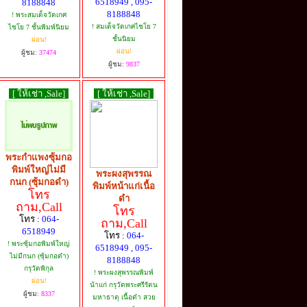
6518949 , 095-
8188848
8188848
! พระสมเด็จวัดเกศ
! สมเด็จวัดเกศไชโย 7
ไชโย 7 ชั้นพิมพ์นิยม
ชั้นนิยม
ผ่อน!
ผ่อน!
ผู้ชม:
37474
ผู้ชม:
9837
[ ให้เช่า ,Sale]
[ ให้เช่า ,Sale]
พระกำแพงซุ้มกอ
พิมพ์ใหญ่ไม่มี
พระผงสุพรรณ
กนก (ซุ้มกอดำ)
พิมพ์หน้าแก่เนื้อ
โทร
ดำ
ถาม,Call
โทร
โทร :
064-
ถาม,Call
6518949
โทร :
064-
! พระซุ้มกอพิมพ์ใหญ่
6518949 , 095-
ไม่มีกนก (ซุ้มกอดำ)
8188848
กรุวัดพิกุล
! พระผงสุพรรณพิมพ์
ผ่อน!
น้าแก่ กรุวัดพระศรีรัตน
ผู้ชม:
8337
มหาธาตุ เนื้อดำ สวย