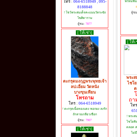
โทร :
064-6518949 , 095-
พรหมพิมพ
8188848
ผ
! โชว์พระสมเด็จคะแนนวัดระฆัง
ผู้ช
โฆสิตาราม
ผู้ชม:
7877
[ ให้เช่า]
[ ให้เ
พระสม
ตะกรุดมงกุฎพระพุทธเจ้า
ไชโย 
ลป.เอี่ยม วัดหนัง
ต
บางขุนเทียน
โทรถาม
ถาม
โทร :
064-6518949
โทร
! ตะกรุดเนิ้อทองแดง พอกผง ลงรัก
65
ถักลายเกลียวเชือก
! พระสม
ผู้ชม:
7907
ไชโยพิม
ตลอด ส
[ ให้เช่า]
ไม่ม