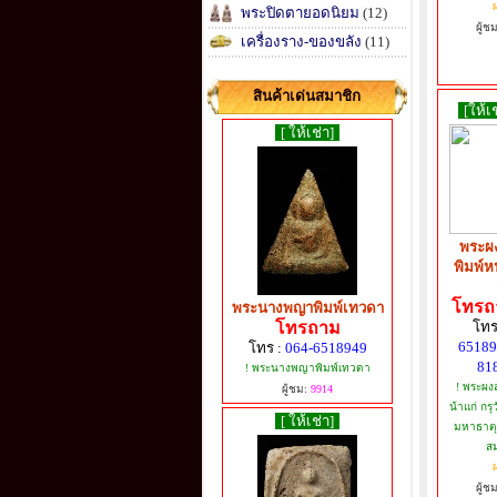
ผ
พระปิดตายอดนิยม
(12)
ผู้ช
เครื่องราง-ของขลัง
(11)
สินค้าเด่นสมาชิก
[ให้เช
[ ให้เช่า]
พระผ
พิมพ์หน
โทรถา
พระนางพญาพิมพ์เทวดา
โทรถาม
โทร
65189
โทร :
064-6518949
81
! พระนางพญาพิมพ์เทวดา
! พระผง
ผู้ชม:
9914
น้าแก่ กร
[ ให้เช่า]
มหาธาตุ 
สม
ผ
ผู้ช