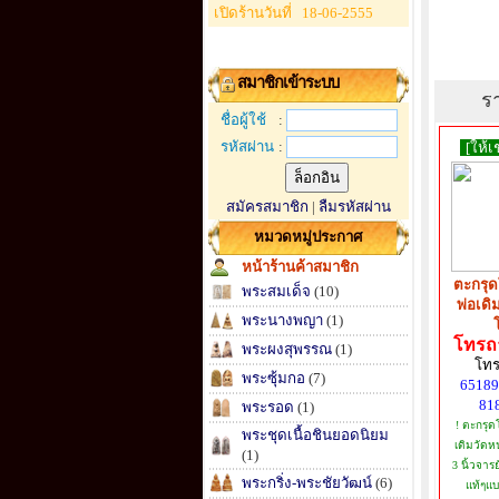
เปิดร้านวันที่
18-06-2555
สมาชิกเข้าระบบ
ร
ชื่อผู้ใช้
:
รหัสผ่าน
:
[ให้เช
สมัครสมาชิก
|
ลืมรหัสผ่าน
หมวดหมู่ประกาศ
หน้าร้านค้าสมาชิก
ตะกรุ
พระสมเด็จ
(10)
พ่อเด
พระนางพญา
(1)
โ
โทรถา
พระผงสุพรรณ
(1)
โทร
พระซุ้มกอ
(7)
65189
81
พระรอด
(1)
! ตะกรุ
พระชุดเนื้อชินยอดนิยม
เดิมวัดห
(1)
3 นิ้วจาร
พระกริ่ง-พระชัยวัฒน์
(6)
แท้ๆแบ