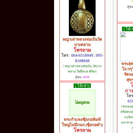
ผ
ผู้ช
[ ให้เ
พญาเต่าหลวงพ่อเงินวัด
บางคลาน
โทรถาม
โทร :
064-6518949 , 095-
8188848
พระสุ
! พญาเต่าหลวงพ่อเงิน วัดบาง
โถ กรุ
คลาน โพธิ์ทะเล พิจิตร
รัตน
ผู้ชม:
6594
สุพ
[ ให้เช่า]
ถาม
โทร
65
! พระผงสุ
หรือพระ
กรุวัด
พระกำแพงซุ้มกอพิมพ์
มหาธาตุ
ใหญ่ไม่มีกนก (ซุ้มกอดำ)
โทรถาม