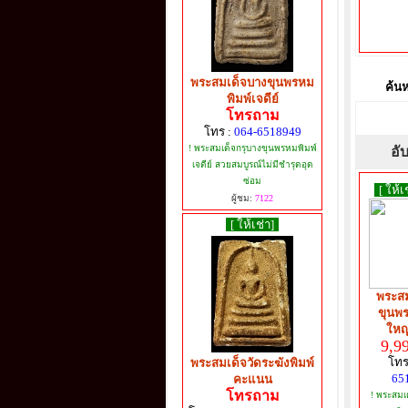
พระสมเด็จบางขุนพรหม
ค้นห
พิมพ์เจดีย์
โทรถาม
โทร :
064-6518949
! พระสมเด็จกรุบางขุนพรหมพิมพ์
อับ
เจดีย์ สวยสมบูรณ์ไม่มีชำรุดอุด
ซ่อม
[ ให้เ
ผู้ชม:
7122
[ ให้เช่า]
พระสม
ขุนพร
ใหญ่
9,9
โทร
พระสมเด็จวัดระฆังพิมพ์
65
คะแนน
โทรถาม
! พระสมเ