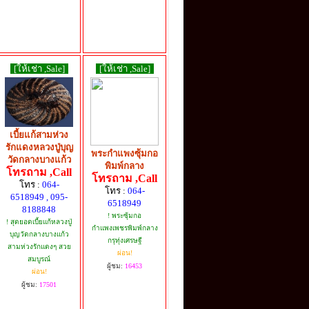
[ให้เช่า ,Sale]
[ให้เช่า ,Sale]
เบี้ยแก้สามห่วง
รักแดงหลวงปู่บุญ
พระกำแพงซุ้มกอ
วัดกลางบางแก้ว
พิมพ์กลาง
โทรถาม ,Call
โทรถาม ,Call
โทร :
064-
โทร :
064-
6518949 , 095-
6518949
8188848
! พระซุ้มกอ
! สุดยอดเบี้ยแก้หลวงปู่
กำแพงเพชรพิมพ์กลาง
บุญวัดกลางบางแก้ว
กรุทุ่งเศรษฐี
สามห่วงรักแดงๆ สวย
ผ่อน!
สมบูรณ์
ผู้ชม:
16453
ผ่อน!
ผู้ชม:
17501