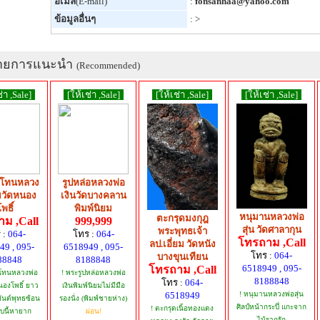
อีเมล์
(E-mail)
:
fonsanhaa@yahoo.com
ข้อมูลอื่นๆ
: >
ายการแนะนำ
(Recommended)
่า ,Sale]
[ให้เช่า ,Sale]
[ให้เช่า ,Sale]
[ให้เช่า ,Sale]
ดโทนหลวง
รูปหล่อหลวงพ่อ
ิมวัดหนอง
เงินวัดบางคลาน
พธิ์
พิมพ์นิยม
หนุมานหลวงพ่อ
ตะกรุดมงกุฎ
ม ,Call
999,999
สุ่น วัดศาลากุน
พระพุทธเจ้า
 :
064-
โทร :
064-
โทรถาม ,Call
ลป.เอี่ยม วัดหนัง
49 , 095-
6518949 , 095-
โทร :
064-
บางขุนเทียน
88848
8188848
6518949 , 095-
โทรถาม ,Call
ดโทนหลวงพ่อ
! พระรูปหล่อหลวงพ่อ
8188848
โทร :
064-
นองโพธิ์ ยาว
เงินพิมพ์นิยมไม่มีมือ
6518949
! หนุมานหลวงพ่อสุ่น
ยันต์พุทธซ้อน
รองนั่ง (พิมพ์ชายห่าง)
ศิลป์หน้ากระบึ่ แกะจาก
! ตะกรุดเนิ้อทองแดง
บนี้หายาก
ผ่อน!
ไม้รากรัก