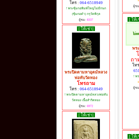
ผ
โทร :
064-6518949
ผู้ช
! พระซุ้มกอพิมพ์ใหญ่ไม่มีกนก
(ซุ้มกอดำ) กรุวัดพิกุล
[ ให้เ
ผู้ชม:
8337
[ ให้เช่า]
พระ
ถาม
โทร
65
พระปิดตามหาอุตม์หลวง
! พร
พ่อทับวัดทอง
ผ
โทรถาม
ผู้ช
โทร :
064-6518949
! พระปิดตามหาอุตม์หลวงพ่อทับ
วัดทอง เนื้อสำริดทอง
ผู้ชม:
6972
[ ให้เช่า]
[ ให้เ