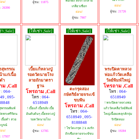
พอกผง ลงรัก ถักลาย
่อน!
ผู้ชม:
11875
ผ่อน!
เกลียวเชือก
ม:
26390
ผู้ชม:
21726
ผ่อน!
ผู้ชม:
7907
่า ,Sale]
[ให้เช่า ,Sale]
[ให้เช่า ,Sale]
[ให้เช่า ,Sale]
งสุพรรณ
เบี้ยแก้หลวงปู่
พระปิดตาหลวง
้าแก่เนื้อ
รอดวัดนายโรง
พ่อแก้ววัดเคลือ
ดำ
ลายถักมาตรา
วัลย์พิมพ์ใหญ่
ม ,Call
โทรถาม ,Call
ฐาน
ตะกรุดสอง
โทรถาม ,Call
 :
064-
โทร :
064-
กษัตริย์ลายจระเข้
49 , 095-
โทร :
064-
6518949
ขบฟัน
88848
6518949
! พระปิตตาหลวงพ่อ
โทรถาม ,Call
สุพรรณพิมพ์
! เบี้ยแก้ เบี้ยขลัง เบี้ย
แก้ววัดเคลือวัลย์พิมพ์
โทร :
064-
ุวัดพระศรีรัตน
อันดับต้นๆ เบี้ยหลวงปู่
ใหญ่เนื้อผงคลุกลักจุ่ม
6518949 , 095-
เนื้อดำ สวย
รอดวัดนายโรง
รักปิดทอง
8188848
บูรณ์
ผ่อน!
ผ่อน!
! โชว์ตะกรุด 2 k ลงรัก
่อน!
ผู้ชม:
12785
ผู้ชม:
19284
ถักเชือกลายจระเข้ขบ
ม:
17937