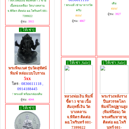
! หลวงพ่อเงิน พิมพิ์ขี้ตา 3 ชาย
เดิม
! พระแท้ เช่ามาจากวัด
เนื้อทองเหลือง วัดบางคลาน
ผ่อน!
ครับ
จ.พิจิตร ติดต่อ ผอ.ไพรินทร์ 081-
ผู้ชม:
3927
ผ่อน!
7399022
ผู้ชม:
4867
ผู้ชม:
3915
[ ให้เช่า]
[ ให้เช่า ,Sale]
[ ให้เช่า ,Sale]
พระพิฆเนศ รุ่นวัดสุทัศน์
พิมพ์ หล่อแบบโบราณ
5xx
โทร :
0836611118 ,
0914188445
! พระแท้ พร้อมกล่องเดิม
หลวงพ่อเงิน พิมพิ์
พระร่วงหลังราง
ผู้ชม:
4044
ขี้ตา 3 ชาย เนื้อ
ปืนสวรรคโลก
สัมฤทธิ์เงิน วัด
พิมพ์ใหญ่ฐานสูง
[ ให้เช่า]
บางคลาน
(พิมพ์นิยม) วัด
จ.พิจิตร ติดต่อ
พระศรีมหาธาตุ
ผอ.ไพรินทร์ 081-
ติดต่อ ผอ.ไพริ
7399022
นทร์ 081-