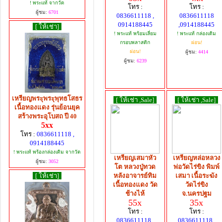
! พระแท้ จากวัด
โทร :
โทร :
ผู้ชม:
6701
0836611118 ,
0836611118
0914188445
,0914188445
[ ให้เช่า]
! พระแท้ พร้อมเลี่ยม
! พระแท้ กล่องเดิม
กรอบพลาสติก
ผ่อน!
ผ่อน!
ผู้ชม:
4414
ผู้ชม:
6239
เหรียญพระุพระุพุทธโสธร
[ ให้เช่า ,Sale]
[ ให้เช่า ,Sale]
เนื้อทองแดง รุ่นย้อนยุค
สร้างพระอุโบสถ ปี 40
5xx
โทร :
0836611118 ,
0914188445
! พระแท้ พร้องกล่องเดิม จากวัด
เหรียญเสมาหัว
เหรียญหล่อหลวง
ผู้ชม:
3052
โต หลวงปู่ทวด
พ่อวัดไร่ขิง พิมพ์
[ ให้เช่า]
หลังอาจารย์ทิม
เสมา เนื้อระฆัง
เนื้อทองแดง วัด
วัดไร่ขิง
ช้างไห้
จ.นครปฐม
55x
35x
โทร :
โทร :
0836611118 ,
0836611118 ,