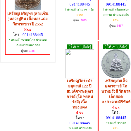
0914188445
0914188445
! พระแท้ เช่ามาจากวัด
! พระแท้ พร้อมกล่อง
เหรียญเจริญพร (ลายเซ็น
ผ่อน!
จากวัด น่าสะสมครับ
)หลวงปู่ทิม เนื้อทองแดง
ผ่อน!
ผู้ชม:
5633
วัดพระขาว ปี 2552
ผู้ชม:
5497
8xx
โทร :
0914188445
! พระแท้ อนาคตไกล น่าสะสม
เลี่ยมกรอบพลาสติก
[ ให้เช่า ,Sale]
[ ให้เช่า ,Sale]
ผู้ชม:
5188
เหรียญวัดระฆัง
เหรียญสมเด็จ
อนุสรณ์ 122 ปี
พุฒาจารย์ โต
สมเด็จพระพุฒา
พรหมรังสี วัดตาล
จารย์ (โต พรหม
เจ็ดยอด
รังสี) เนื้อ
จ.ประจวบคีรีขันธ์
4xx
ทองแดง
45x
โทร :
โทร :
0914188445
0914188445
! พระแท้ จากวัด
! พระแท้ พร้อมตลับ
ผ่อน!