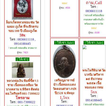
ถาม,Call
ผ่อน!
โทร :
ผู้ชม:
4926
0836611118
! พระแท้ พร้อมเลี่ยม
กรอบพลาสติกกันน้ำ
ล็อกเก็ตหลวงพ่อแช่ม วัด
พร้อมกล่องจากวัด
ฉลอง ภูเก็ต ที่ระลึกครบ
ผ่อน!
รอบ 100 ปี เมืองภูเก็ต
ผู้ชม:
8188
59x
โทร :
0836611118 ,
[ ให้เช่า ,Sale]
[ ให้เช่า ,Sale]
0914188445
! พระแท้ กล่องเดิม สวยมาก
ผู้ชม:
7423
[ ให้เช่า]
พระไพรีพินาศ วัด
บวรนิเวศวิหาร
๑๕ ธันวาคม
เหรียญอาจารย์
หลวงพ่อเงิน พิมพิ์ขี้ตา 3
๒๕๕๑ เนื้อ
นำ เนื้อทองเแดง
ชาย เนื้อทองเหลือง วัด
ทองแดง กทม
วัดดอนศาลา ภปร
บางคลาน จ.พิจิตร ติดต่อ
5xx
ปี2520 จ.พัทลุง
ผอ.ไพรินทร์ 081-7399022
โทร :
1,5xx
โทรถาม
0914188445
โทร :
โทร :
081-7399022
! พระแท้ พร้อมกล่อง
0836611118