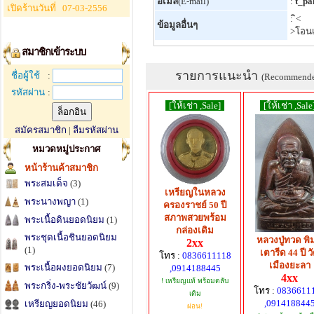
อีเมล์
(E-mail)
:
t_pa
เปิดร้านวันที่
07-03-2556
: ิ<
ข้อมูลอื่นๆ
>โอนเ
สมาชิกเข้าระบบ
รายการแนะนำ
ชื่อผู้ใช้
:
(Recommend
รหัสผ่าน
:
[ให้เช่า ,Sale]
[ให้เช่า ,Sale
สมัครสมาชิก
|
ลืมรหัสผ่าน
หมวดหมู่ประกาศ
หน้าร้านค้าสมาชิก
พระสมเด็จ
(3)
เหรียญในหลวง
พระนางพญา
(1)
ครองราชย์ 50 ปี
สภาพสวยพร้อม
พระเนื้อดินยอดนิยม
(1)
กล่องเดิม
พระชุดเนื้อชินยอดนิยม
หลวงปู่ทวด พิ
2xx
(1)
เตารีด 44 ปี ว
โทร :
0836611118
เมืองยะลา
พระเนื้อผงยอดนิยม
(7)
,0914188445
4xx
! เหรียญแท้ พร้อมตลับ
พระกริ่ง-พระชัยวัฒน์
(9)
โทร :
0836611
เดิม
,091418844
เหรียญยอดนิยม
(46)
ผ่อน!