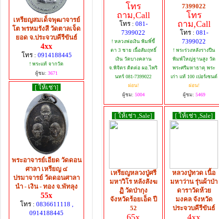
โทร
7399022
ถาม,Call
โทร
เหรียญสมเด็จพุฒาจารย์
ถาม,Call
โทร :
081-
โต พรหมรังสี วัดตาลเจ็ด
7399022
โทร :
081-
ยอด จ.ประจวบคีรีขันธ์
7399022
! หลวงพ่อเงิน พิมพิ์ขี้
4xx
ตา 3 ชาย เนื้อสัมฤทธิ์
! พระร่วงหลังรางปืน
โทร :
0914188445
เงิน วัดบางคลาน
พิมพ์ใหญ่ฐานสูง วัด
! พระแท้ จากวัด
จ.พิจิตร ติดต่อ ผอ.ไพริ
พระศรีมหาธาตุ พระ
ผู้ชม:
3671
นทร์ 081-7399022
เก่า แท้ 100 เปอร์เซนต์
ผ่อน!
ผ่อน!
[ ให้เช่า]
ผู้ชม:
5004
ผู้ชม:
5469
[ ให้เช่า ,Sale]
[ ให้เช่า ,Sale]
พระอาจารย์เอียด วัดดอน
ศาลา เหรียญ ๔
เหรียญหลวงปู่ศรี
หลวงปู่ทวด เนื้อ
ปรมาจารย์ วัดดอนศาลา
มหาวิโร หลังสังฆ
มหาว่าน รุ่นผ้าป่า
นำ - เงิน - ทอง จ.พัทลุง
ฏิ วัดป่ากุง
ดาราวัดห้วย
55x
จังหวัดร้อยเอ็ด ปี
มงคล จังหวัด
โทร :
0836611118 ,
52
ประจวบคีรีขันธ์
0914188445
65x
4xx