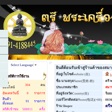
Select Language
▼
ยินดีต้อนรับเข้าสู่ร้านค้าของสม
ที่อยู่เว็บไซต์
website (在)
:
h
สถิติการใช้งาน
ชื่อ-นามสกุล
Name(贵姓-姓)
:
ตรี 
ผู้ชม
304
คน
ออนไลน์
ประเภทสมาชิก
:
สมาช
อัพเดทวันนี้
0
รายการ
ที่อยู่จังหวัด
Country(在)
:
ร้อยเ
สินค้า
เบอร์โทรติดต่อ
Phone(电话)(+66)
:
0836
91
รายการ
ทั้งหมด
ตรี
ร้าน Shopee
:
สถิติเข้าชม
508911
ครั้ง