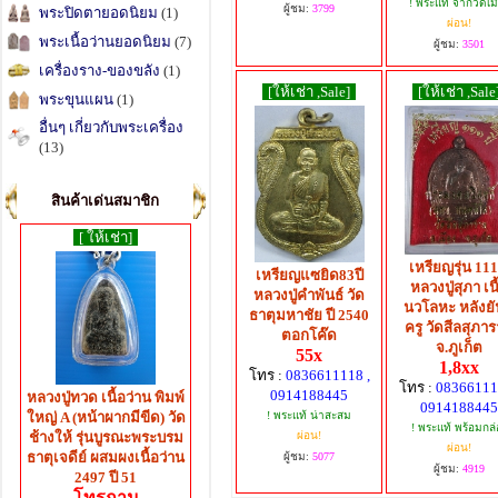
! พระแท้ จากวัดเม
ผู้ชม:
3799
พระปิดตายอดนิยม
(1)
ผ่อน!
พระเนื้อว่านยอดนิยม
(7)
ผู้ชม:
3501
เครื่องราง-ของขลัง
(1)
[ให้เช่า ,Sale]
[ให้เช่า ,Sale
พระขุนแผน
(1)
อื่นๆ เกี่ยวกับพระเครื่อง
(13)
สินค้าเด่นสมาชิก
[ ให้เช่า]
เหรียญรุ่น 111 
เหรียญแซยิด83ปี
หลวงปู่สุภา เนื
หลวงปู่คำพันธ์ วัด
นวโลหะ หลังยั
ธาตุมหาชัย ปี 2540
ครู วัดสีลสุภา
ตอกโค๊ด
จ.ภูเก็ต
55x
1,8xx
โทร :
0836611118 ,
โทร :
08366111
0914188445
หลวงปู่ทวด เนื้อว่าน พิมพ์
0914188445
ใหญ่ A (หน้าผากมีขีด) วัด
! พระแท้ น่าสะสม
! พระแท้ พร้อมกล่
ช้างให้ รุ่นบูรณะพระบรม
ผ่อน!
ผ่อน!
ธาตุเจดีย์ ผสมผงเนื้อว่าน
ผู้ชม:
5077
ผู้ชม:
4919
2497 ปี 51
โทรถาม