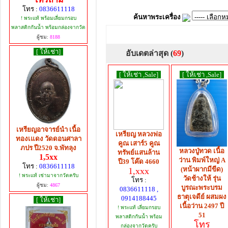
โทร :
0836611118
ค้นหาพระเครื่อง
! พระแท้ พร้อมเลี่ยมกรอบ
พลาสติกกันน้ำ พร้อมกล่องจากวัด
ผู้ชม:
8188
[ ให้เช่า]
อับเดตล่าสุด (
69
)
[ ให้เช่า ,Sale]
[ ให้เช่า ,Sale]
เหรียญอาจารย์นำ เนื้อ
เหรียญ หลวงพ่อ
ทองเแดง วัดดอนศาลา
คูณ เสาร์5 คูณ
ภปร ปี2520 จ.พัทลุง
หลวงปู่ทวด เนื้อ
ทรัพย์แสนล้าน
1,5xx
ว่าน พิมพ์ใหญ่ A
ปี39 โค๊ด 4660
โทร :
0836611118
(หน้าผากมีขีด)
1,xxx
! พระแท้ เช่ามาจากวัดครับ
วัดช้างให้ รุ่น
โทร :
ผู้ชม:
4867
บูรณะพระบรม
0836611118 ,
ธาตุเจดีย์ ผสมผง
0914188445
[ ให้เช่า]
เนื้อว่าน 2497 ปี
! พระแท้ เลี่ยมกรอบ
51
พลาสติกกันน้ำ พร้อม
โทร
กล่องจากวัดครับ