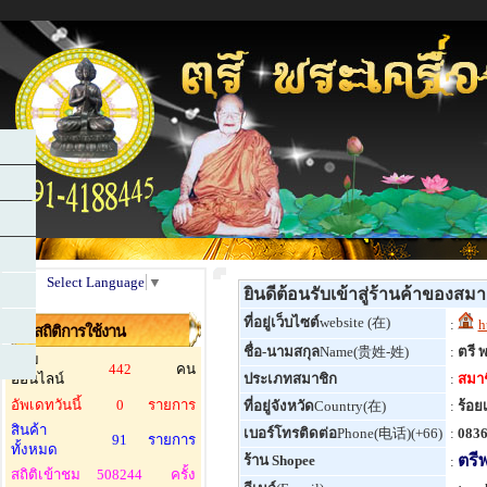
Select Language
▼
ยินดีต้อนรับเข้าสู่ร้านค้าของสม
ที่อยู่เว็บไซต์
website (在)
:
h
สถิติการใช้งาน
ชื่อ-นามสกุล
Name(贵姓-姓)
:
ตรี 
ผู้ชม
442
คน
ออนไลน์
ประเภทสมาชิก
:
สมาช
อัพเดทวันนี้
0
รายการ
ที่อยู่จังหวัด
Country(在)
:
ร้อยเ
สินค้า
เบอร์โทรติดต่อ
Phone(电话)(+66)
:
0836
91
รายการ
ทั้งหมด
ตรี
ร้าน Shopee
:
สถิติเข้าชม
508244
ครั้ง