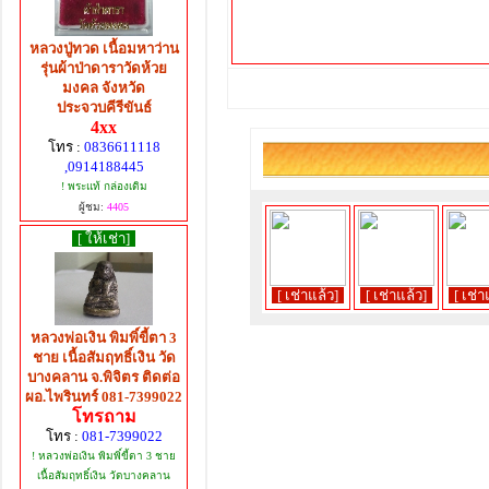
หลวงปู่ทวด เนื้อมหาว่าน
รุ่นผ้าป่าดาราวัดห้วย
มงคล จังหวัด
ประจวบคีรีขันธ์
4xx
โทร :
0836611118
,0914188445
! พระแท้ กล่องเดิม
ผู้ชม:
4405
[ ให้เช่า]
[ เช่าแล้ว]
[ เช่าแล้ว]
[ เช่า
หลวงพ่อเงิน พิมพิ์ขี้ตา 3
ชาย เนื้อสัมฤทธิ์เงิน วัด
บางคลาน จ.พิจิตร ติดต่อ
ผอ.ไพรินทร์ 081-7399022
โทรถาม
โทร :
081-7399022
! หลวงพ่อเงิน พิมพิ์ขี้ตา 3 ชาย
เนื้อสัมฤทธิ์เงิน วัดบางคลาน