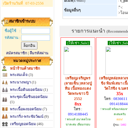
อีเมล์
(E-mail)
:
t_pa
เปิดร้านวันที่
07-03-2556
: ิ<
ข้อมูลอื่นๆ
>โอนเ
สมาชิกเข้าระบบ
รายการแนะนำ
ชื่อผู้ใช้
:
(Recommend
รหัสผ่าน
:
[ให้เช่า ,Sale]
[ให้เช่า ,Sal
สมัครสมาชิก
|
ลืมรหัสผ่าน
หมวดหมู่ประกาศ
หน้าร้านค้าสมาชิก
พระสมเด็จ
(3)
เหรียญเจริญพร
เหรียญหล่อหลวงพ่
พระนางพญา
(1)
(ลายเซ็น )หลวงปู่
ขิง พิมพ์เสมา เนื
ทิม เนื้อทองแดง
วัดไร่ขิง จ.น
พระเนื้อดินยอดนิยม
(1)
35x
วัดพระขาว ปี
พระชุดเนื้อชินยอดนิยม
2552
โทร :
08366111
(1)
8xx
091418844
พระเนื้อผงยอดนิยม
(7)
โทร :
! พระแท้ พร้อมกล่องจ
0914188445
สะสมครับ
พระกริ่ง-พระชัยวัฒน์
(9)
! พระแท้ อนาคตไกล
ผ่อน!
เหรียญยอดนิยม
(46)
น่าสะสม เลี่ยมกรอบ
ผู้ชม:
5492