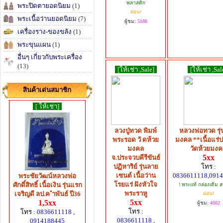
พลาสติก
พระปิดตายอดนิยม
(1)
ผ่อน!
พระเนื้อว่านยอดนิยม
(7)
ผู้ชม:
5186
เครื่องราง-ของขลัง
(1)
พระขุนแผน
(1)
อื่นๆ เกี่ยวกับพระเครื่อง
(13)
[ให้เช่า ,Sale]
[ให้เช่า ,Sal
สินค้าเด่นสมาชิก
[ ให้เช่า]
ลวงปู่ทวด พิมพ์
หลวงพ่อทวด รุ
พระรอด วั ดห้วย
มงคล **เนื้อแร่
มงคล
วัดห้วยมง
5xx
จ.ประจวบคีรีขันธ์
ปฏิหาริย์ รุ่นลาย
โทร :
เซนต์ เนื้อว่าน
0836611118,091
พระชัยวัฒน์หลวงพ่อ
โรยแร่ ฝังหัวใจ
ศักดิ์สิทธิ์ เนื้อเงิน รุ่นแรก
! พระแท้ กล่องเดิม
พระราหู
เจริญดี ลป.ค ำพันธ์ ปี36
ผ่อน!
5xx
1,5xx
ผู้ชม:
4562
โทร :
โทร :
0836611118 ,
0836611118 ,
0914188445