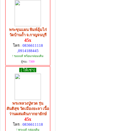
พระขุนแผน พิมพ์อุ้มไก่
วัดบ้านถ้ำ จ.กาญจนบุรี
45x
โทร :
0836611118
,0914188445
! ของแท้ พร้อมกล่อมเดิม
ผู้ชม:
7309
[ ให้เช่า]
พระหลวงปู่ทวด รุ่น
สันติสุข วัดเมืองยะลา เนื้อ
ว่านผสมดินกากยายักษ์
45x
โทร :
0836611118
! พระแท้ กล่องเดิม